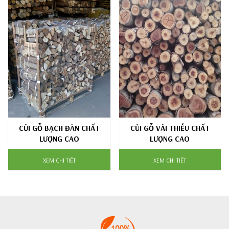
CỦI GỖ BẠCH ĐÀN CHẤT
CỦI GỖ VẢI THIỀU CHẤT
LƯỢNG CAO
LƯỢNG CAO
XEM CHI TIẾT
XEM CHI TIẾT