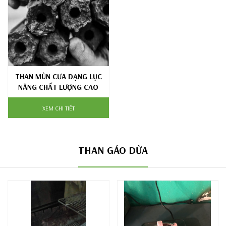
THAN MÙN CƯA DẠNG LỤC
NĂNG CHẤT LƯỢNG CAO
XEM CHI TIẾT
THAN GÁO DỪA