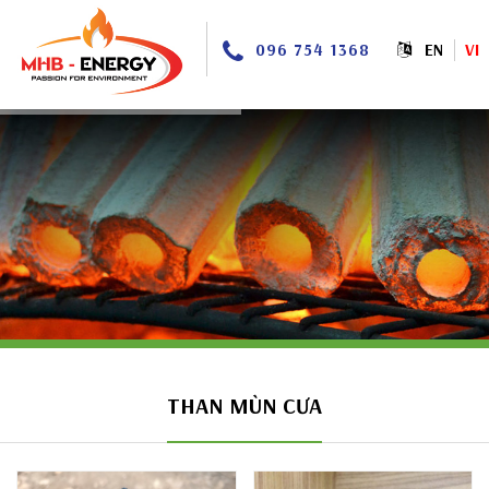
096 754 1368
EN
VI
THAN MÙN CƯA