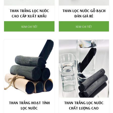
THAN TRẮNG LỌC NƯỚC
THAN LỌC NƯỚC GỖ BẠCH
CAO CẤP XUẤT KHẨU
ĐÀN GIÁ RẺ
XEM CHI TIẾT
XEM CHI TIẾT
THAN TRẮNG HOẠT TÍNH
THAN TRẮNG LỌC NƯỚC
LỌC NƯỚC
CHẤT LƯỢNG CAO