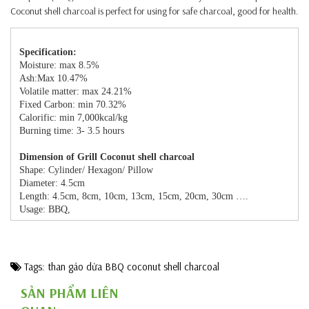
Coconut shell charcoal is perfect for using for safe charcoal, good for health.
Specification:
Moisture: max 8.5%
Ash:Max 10.47%
Volatile matter: max 24.21%
Fixed Carbon: min 70.32%
Calorific: min 7,000kcal/kg
Burning time: 3- 3.5 hours
Dimension of Grill Coconut shell charcoal
Shape: Cylinder/ Hexagon/ Pillow
Diameter: 4.5cm
Length: 4.5cm, 8cm, 10cm, 13cm, 15cm, 20cm, 30cm ….
Usage: BBQ,
Tags:
than gáo dừa
BBQ coconut shell charcoal
SẢN PHẨM LIÊN