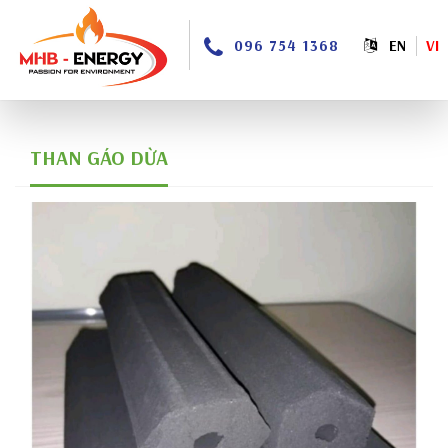
096 754 1368
EN
VI
THAN GÁO DỪA