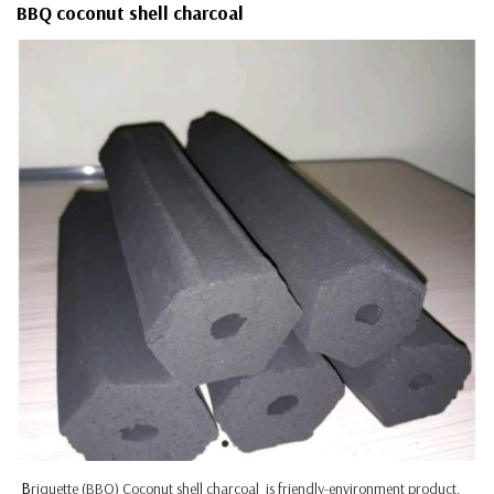
BBQ coconut shell charcoal
B
riquette
(BBQ) Coconut shell charcoal is friendly-environment product.