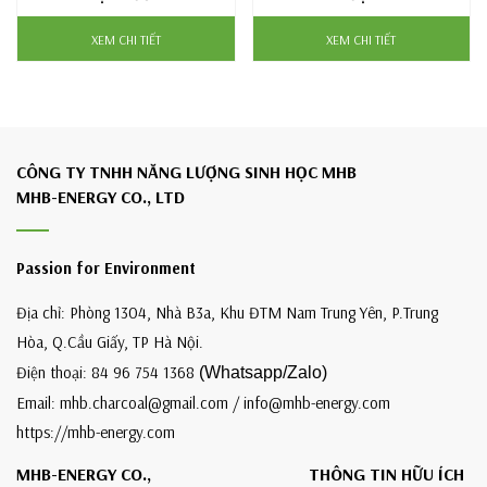
XEM CHI TIẾT
XEM CHI TIẾT
CÔNG TY TNHH NĂNG LƯỢNG SINH HỌC MHB
MHB-ENERGY CO., LTD
Passion for Environment
Địa chỉ: Phòng 1304, Nhà B3a, Khu ĐTM Nam Trung Yên, P.Trung
Hòa, Q.Cầu Giấy, TP Hà Nội.
Điện thoại: 84 96 754 1368
(Whatsapp/Zalo)
Email: mhb.charcoal@gmail.com / info@mhb-energy.com
https://mhb-energy.com
MHB-ENERGY CO.,
THÔNG TIN HỮU ÍCH