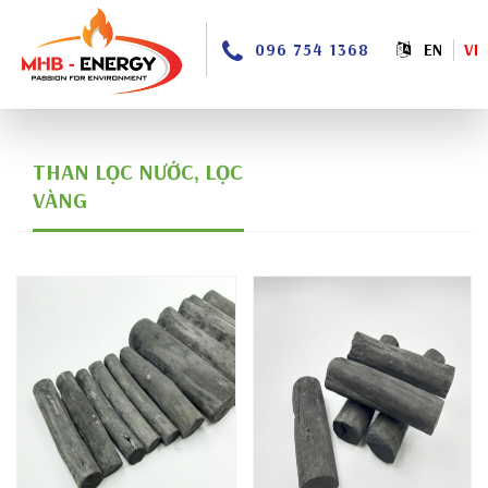
096 754 1368
EN
VI
THAN LỌC NƯỚC, LỌC
VÀNG