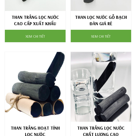
THAN TRẮNG LỌC NƯỚC
THAN LỌC NƯỚC GỖ BẠCH
CAO CẤP XUẤT KHẨU
ĐÀN GIÁ RẺ
XEM CHI TIẾT
XEM CHI TIẾT
THAN TRẮNG HOẠT TÍNH
THAN TRẮNG LỌC NƯỚC
LỌC NƯỚC
CHẤT LƯỢNG CAO